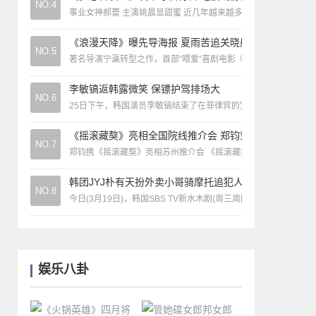
NO.4
事业女神郝蕾 主演姚晨显甜蜜 近几年越来越多的韩国导演进军中
《浪漫天降》曝先导海报 夏雨苦追关晓彤
NO.5
著名导演宁瀛转型之作，首部“喂爱”喜剧电影《浪漫天降》于立春
李敏镐返韩露微笑 保镖护驾排场大
NO.6
25日下午，韩国演员李敏镐结束了在菲律宾的宣传活动，通过仁
《摇滚藏獒》亮相全国院线推介会 郑钧坚持梦想
NO.7
郑钧携《摇滚藏獒》亮相苏州推介会 《摇滚藏獒》横版海报 《摇
韩团JYJ朴有天扮外卖小哥骑摩托追犯人
NO.8
今日(3月19日)，韩国SBS TV新水木剧(周三周四播出的剧集)《
娱乐八卦