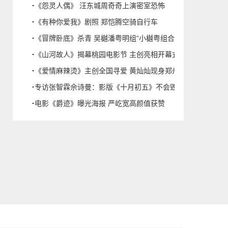
《怨灵人偶》 汪东城周奇奇上演密室恐怖
《有种你爱我》剧照 郑恺腾空骑自行车
《冒牌卧底》杀青 吴樾潘粤明组“小樾粤组合”
张馨予接受网易娱乐专访
梅婷谈《推拿》
《山河故人》揭幕桃园电影节 主创亮相开幕式
《爱情麻辣烫》主创全国寻爱 黄灿灿现身郑州大学
专访张智霖佘诗曼：影版《十月初五》不会毁经典
电影《爵迹》曝光海报 严屹宽高颜值获赞