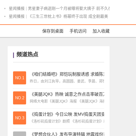
星闻播报
|
绝症女孩跪求韩红救命大喊：我不想死 韩红当场痛哭
星闻播报
|
男星妻子病逝刚一个月被曝将娶大姨子 前不久在博
星闻播报
|
《三生三世枕上书》杨幂终于出现 成全剧最美
星闻播报
|
康辉回应朱广权笑翻网友 央视boys的相爱相杀日常
保存到桌面
手机访问
加入收藏
星闻播报
|
王大治到底好在哪儿？让鲜花插在牛粪上，这几点别人比
星闻播报
|
唐嫣被爆料生了龙凤胎！闫学晶直播说漏嘴 网友瞬间
频道热点
《咱们结婚吧》郑恺玩制服诱惑 求婚陈意涵
NO.1
昨日，由刘江执导，高圆圆、姜武、李晨、郑恺、陈意涵、郭碧婷
《美腿JQK》热映 诚意之作点击率破百万
NO.2
网络大电影《美腿JQK》海报 《美腿JQK》海报 近日，一部
《捣蛋计划》今日公映 发MV捣蛋天团变身rocker
NO.3
《洛杉矶捣蛋计划》剧照 《洛杉矶捣蛋计划》剧照 3月18日零点
《梦想合伙人》发布导演特辑 地震戏份首曝光