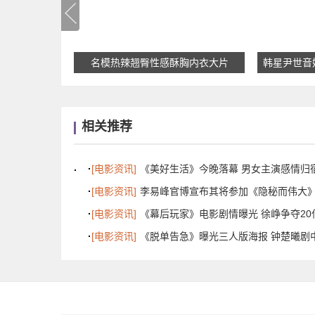
卷发写真
名模热辣翘臀性感酥胸内衣大片
韩星尹世音
相关推荐
[电影资讯]
《美好生活》今晚落幕 男女主演感情归
[电影资讯]
李易峰官博宣布其将参加《隐秘而伟大》
[电影资讯]
《幕后玩家》电影剧情曝光 徐峥争夺20
[电影资讯]
《脱单告急》曝光三人版海报 钟楚曦剧