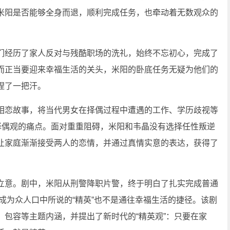
米阳是否能够全身而退，顺利完成任务，也牵动着无数观众的
们经历了家人反对与残酷职场的洗礼，始终不忘初心，完成了
而正当要迎来幸福生活的关头，米阳的卧底任务无疑为他们的
捏了一把汗。
相恋故事，将当代男女在择偶过程中遭遇的工作、学历歧视等
择偶观的痛点。面对重重阻碍，米阳和韦晶没有选择任性叛逆
让家庭渐渐接受两人的恋情，并通过真情实意的表达，获得了
立意。剧中，米阳从刑警降职片警，终于明白了扎实完成普通
成为众人口中所说的“精英”也不是通往幸福生活的捷径。该剧
包容等主题内涵，并提出了新时代的“精英观”：只要在家