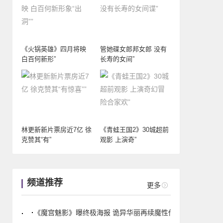
《火锅英雄》四月将映
管她碟女郎邦女郎 没有
白百何新形”
长寿的女间”
林更新新片票房近7亿 徐
《青蛙王国2》30城超前
克赞其“有”
观影 上演奇”
频道推荐
更多
《魔宫魅影》曝终极海报 诡异华丽再续魔性传奇