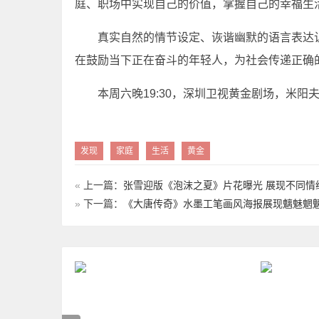
庭、职场中实现自己的价值，掌握自己的幸福生
真实自然的情节设定、诙谐幽默的语言表达让
在鼓励当下正在奋斗的年轻人，为社会传递正确
本周六晚19:30，深圳卫视黄金剧场，米阳
发现
家庭
生活
黄金
«
上一篇：
张雪迎版《泡沫之夏》片花曝光 展现不同情
»
下一篇：
《大唐传奇》水墨工笔画风海报展现魑魅魍