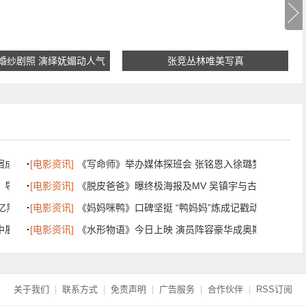
婚纱剧照 演绎妩媚动人气
张竞丛林唯美写真
质
宿成谜
[电影资讯]
《写命师》举办媒体探班会 张铭恩入徐璐梦中“搞
 导演曾导
[电影资讯]
《脱皮爸爸》曝终极海报及MV 吴镇宇与古天乐共演
亿黑金
[电影资讯]
《妈妈咪鸭》口碑坚挺 “鸭妈妈”炼成记戳动家长
中展现丑小
[电影资讯]
《水形物语》今日上映 演员阵容豪华成奥斯卡最大
关于我们
|
联系方式
|
免责声明
|
广告服务
|
合作伙伴
|
RSS订阅