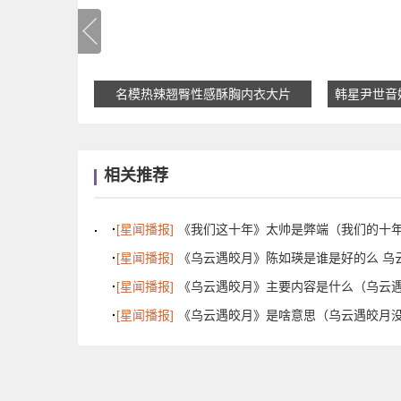
卷发写真
名模热辣翘臀性感酥胸内衣大片
韩星尹世音
相关推荐
[星闻播报]
《我们这十年》太帅是弊端（我们的十
[星闻播报]
《乌云遇皎月》陈如瑛是谁是好的么 乌
[星闻播报]
《乌云遇皎月》主要内容是什么（乌云
[星闻播报]
《乌云遇皎月》是啥意思（乌云遇皎月