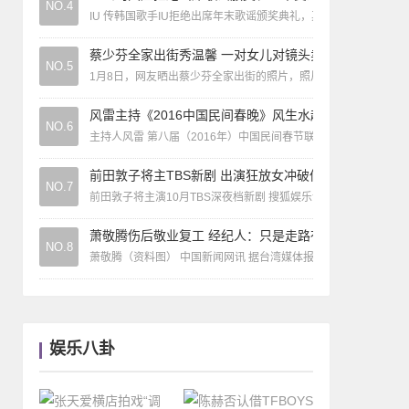
NO.4
IU 传韩国歌手IU拒绝出席年末歌谣颁奖典礼，其所属经纪公司LOE
蔡少芬全家出街秀温馨 一对女儿对镜头卖萌比V
NO.5
1月8日，网友晒出蔡少芬全家出街的照片，照片中蔡少芬和老公
风雷主持《2016中国民间春晚》风生水起
NO.6
主持人风雷 第八届（2016年）中国民间春节联欢晚会组委会1
前田敦子将主TBS新剧 出演狂放女冲破偶像印象
NO.7
前田敦子将主演10月TBS深夜档新剧 搜狐娱乐讯（编译/Domi
萧敬腾伤后敬业复工 经纪人：只是走路有点慢
NO.8
萧敬腾（资料图） 中国新闻网讯 据台湾媒体报道，20日，萧敬
娱乐八卦