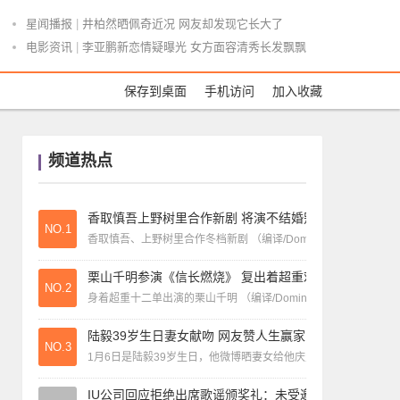
星闻播报
|
井柏然晒佩奇近况 网友却发现它长大了
电影资讯
|
李亚鹏新恋情疑曝光 女方面容清秀长发飘飘
星闻播报
|
突围：正所谓一物克一物 林满江的克星要出手了
星闻播报
|
2021金曲奖入围名单 第32届金曲奖入围名单一览
保存到桌面
手机访问
加入收藏
星闻播报
|
创造营最后出道名单惹争议，庆怜成粉丝意难平，偷偷抹
频道热点
香取慎吾上野树里合作新剧 将演不结婚别扭男女
NO.1
香取慎吾、上野树里合作冬档新剧 （编译/Domino）TBS冬
栗山千明参演《信长燃烧》 复出着超重戏服出演
NO.2
身着超重十二单出演的栗山千明 （编译/Domino）演员栗山千
陆毅39岁生日妻女献吻 网友赞人生赢家
NO.3
1月6日是陆毅39岁生日，他微博晒妻女给他庆生的照片。只见鲍
IU公司回应拒绝出席歌谣颁奖礼：未受邀请