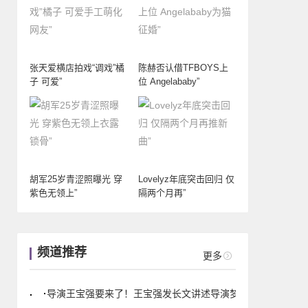
张天爱横店拍戏“调戏”橘
陈赫否认借TFBOYS上
张馨予接受网易娱乐专访
梅婷谈《推拿》
子 可爱”
位 Angelababy”
胡军25岁青涩照曝光 穿
Lovelyz年底突击回归 仅
紫色无领上”
隔两个月再”
斯
演
频道推荐
更多
导演王宝强要来了！王宝强发长文讲述导演梦