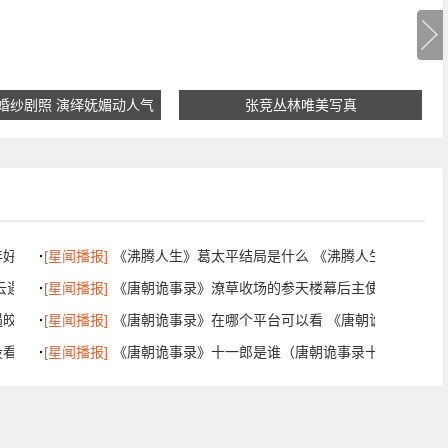
婚纱剧照 演绎妩媚动人气
张竞丛林唯美写真
质
年好看吗）
[星闻播报]
《沸腾人生》葛太平结局是什么 《沸腾人生》葛太
云遇皎月剧
[星闻播报]
《唐朝诡事录》潦草收场的参天楼幕后主使是谁？沙
遇皎月百度百科
[星闻播报]
《唐朝诡事录》在哪个平台可以看 《唐朝诡事录》
没看懂）
[星闻播报]
《唐朝诡事录》十一郎是谁（唐朝诡事录十一郎是谁