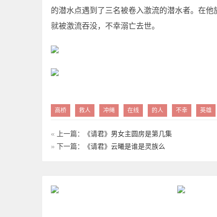
的潜水点遇到了三名被卷入激流的潜水者。在他
就被激流吞没，不幸溺亡去世。
高桥
救人
冲绳
在线
的人
不幸
英雄
«
上一篇：
《请君》男女主圆房是第几集
»
下一篇：
《请君》云曦是谁是灵族么